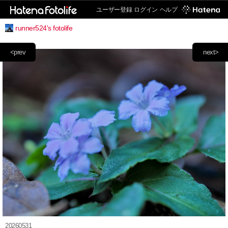
ユーザー登録
ログイン
ヘルプ
runner524's fotolife
<prev
next>
20260531