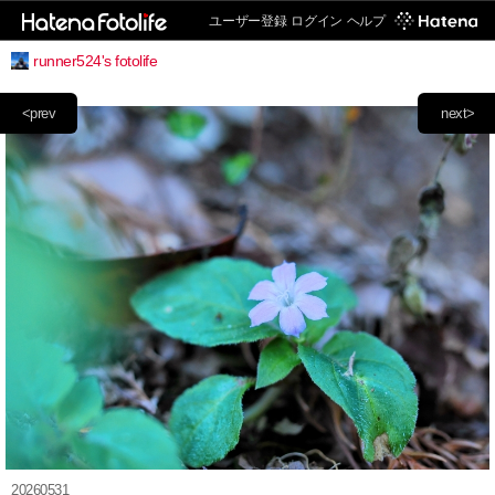
ユーザー登録
ログイン
ヘルプ
runner524's fotolife
<prev
next>
20260531