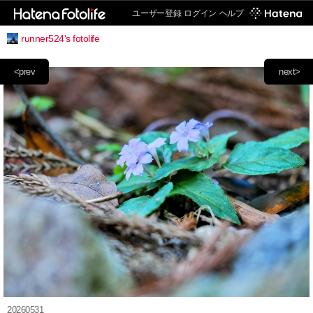
ユーザー登録
ログイン
ヘルプ
runner524's fotolife
<prev
next>
20260531