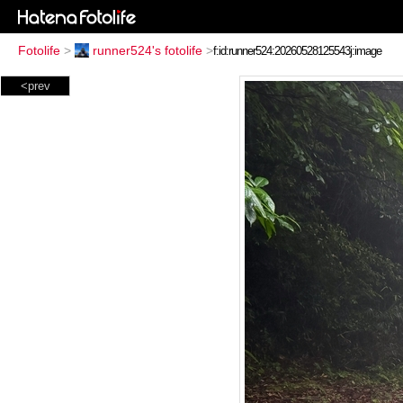
Fotolife
>
runner524's fotolife
>
<prev