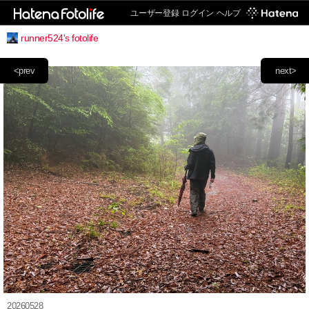
ユーザー登録
ログイン
ヘルプ
runner524's fotolife
<prev
next>
20260528