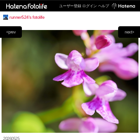
ユーザー登録
ログイン
ヘルプ
runner524's fotolife
<prev
next>
20260525