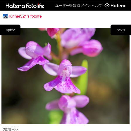
ユーザー登録
ログイン
ヘルプ
runner524's fotolife
<prev
next>
20260525