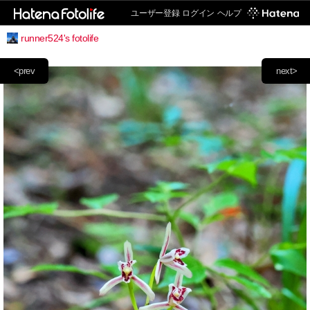
ユーザー登録
ログイン
ヘルプ
runner524's fotolife
<prev
next>