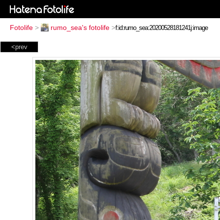
Fotolife
>
rumo_sea's fotolife
>
<prev