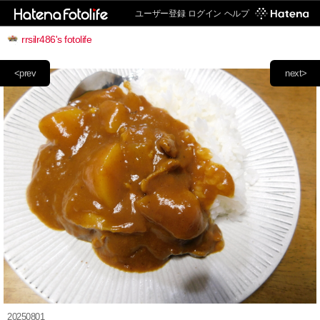
ユーザー登録
ログイン
ヘルプ
rrsilr486's fotolife
<prev
next>
20250801