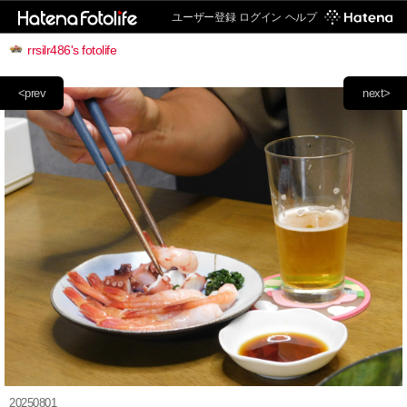
ユーザー登録
ログイン
ヘルプ
rrsilr486's fotolife
<prev
next>
20250801