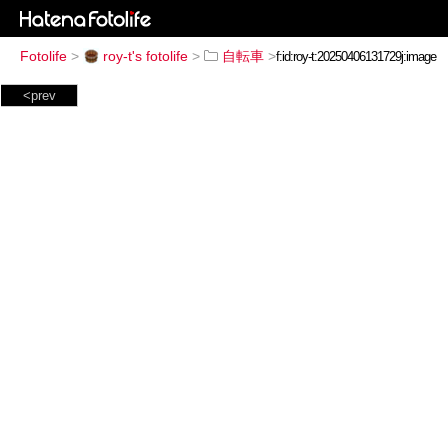
Fotolife
>
roy-t's fotolife
>
自転車
>
<prev