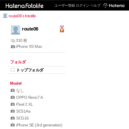
ユーザー登録
ログイン
ヘルプ
route06's fotolife
route06
310 枚
iPhone XS Max
フォルダ
トップフォルダ
Model
なし
OPPO Reno7 A
Pixel 2 XL
SC51Aa
SCG16
iPhone SE (3rd generation)