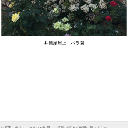
井筒屋屋上 バラ園
お庭番、走る！ - そういや昨日、井筒屋の屋上バラ園に行ってみた。