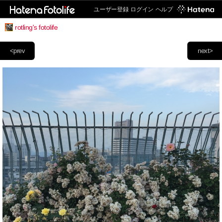
ユーザー登録
ログイン
ヘルプ
rotling's fotolife
<prev
next>