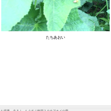
たちあおい
お庭番、走る！ - もうすぐ梅雨？タチアオイの蕾