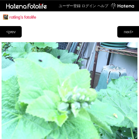
ユーザー登録
ログイン
ヘルプ
rotling's fotolife
<prev
next>