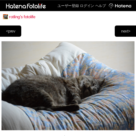
ユーザー登録
ログイン
ヘルプ
rotling's fotolife
<prev
next>