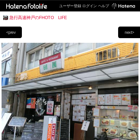
ユーザー登録
ログイン
ヘルプ
急行高速神戸のFHOTO LIFE
<prev
next>