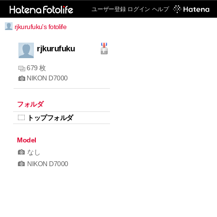
ユーザー登録
ログイン
ヘルプ
rjkurufuku's fotolife
rjkurufuku
679 枚
NIKON D7000
フォルダ
トップフォルダ
Model
なし
NIKON D7000