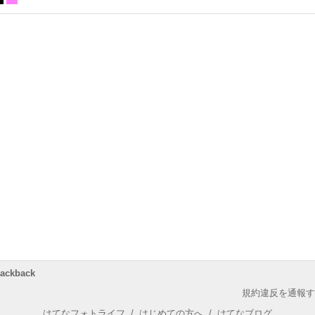
rackback
規約違反を通報す
はてなフォトライフ
/
はじめての方へ
/
はてなブログ