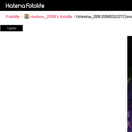
Fotolife
>
rinshou_2008's fotolife
>
<prev