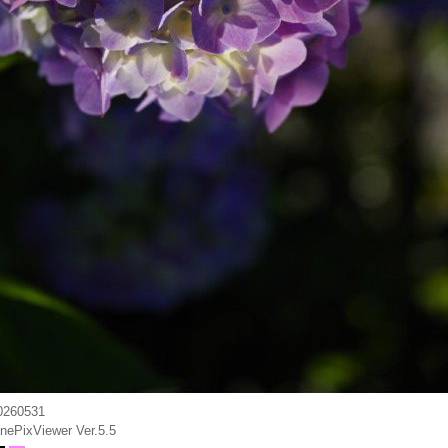
0260531
inePixViewer Ver.5.5