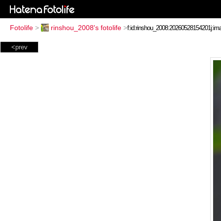
Fotolife
>
rinshou_2008's fotolife
>
<prev