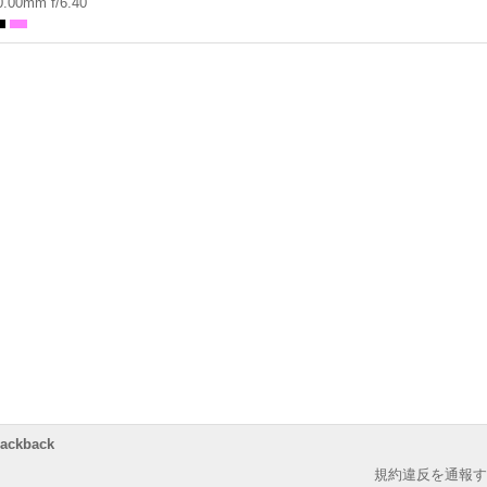
0.00mm f/6.40
rackback
規約違反を通報す