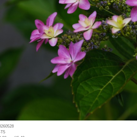
0260528
-T5