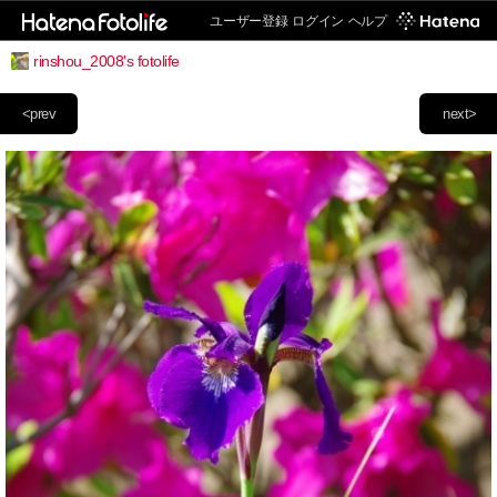
ユーザー登録
ログイン
ヘルプ
rinshou_2008's fotolife
<prev
next>