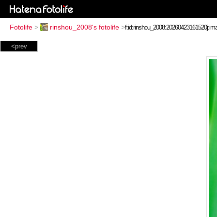
Fotolife
>
rinshou_2008's fotolife
>
<prev