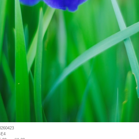
0260423
-E4