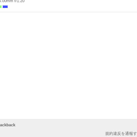
5.00mm f/1.20
rackback
規約違反を通報す