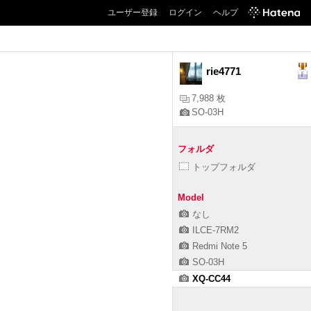
ユーザー登録
ログイン
ヘルプ
rie4771
7,988 枚
SO-03H
フォルダ
トップフォルダ
Model
なし
ILCE-7RM2
Redmi Note 5
SO-03H
XQ-CC44