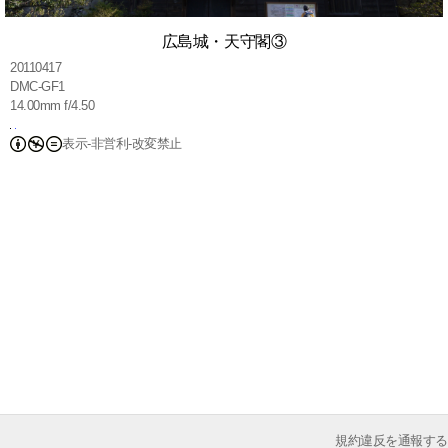
広島城・天守閣③
20110417
DMC-GF1
14.00mm f/4.50
表示-非営利-改変禁止
規約違反を通報する