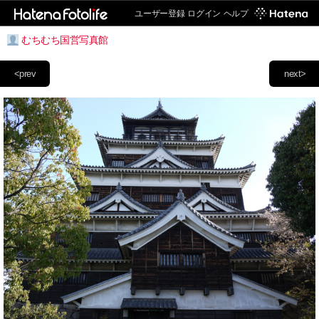
ユーザー登録
ログイン
ヘルプ
むちむち国営写真館
<prev
next>