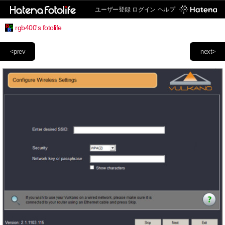
ユーザー登録
ログイン
ヘルプ
rgb400's fotolife
<prev
next>