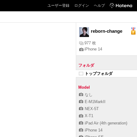
ユーザー登録
ログイン
ヘルプ
reborn-change
977 枚
iPhone 14
フォルダ
トップフォルダ
Model
なし
E-M1MarkII
NEX-5T
X-T1
iPad Air (4th generation)
iPhone 14