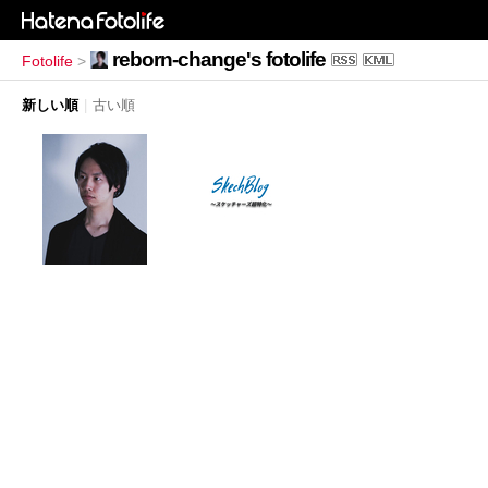
reborn-change's fotolife
Fotolife
>
新しい順
|
古い順