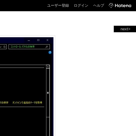
ユーザー登録
ログイン
ヘルプ
next>