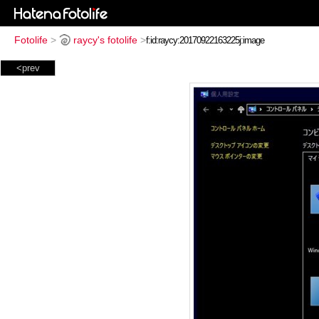
Fotolife
>
raycy's fotolife
>
<prev