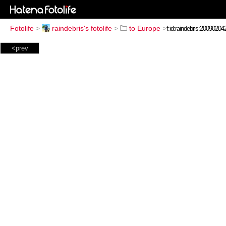
Fotolife
>
raindebris's fotolife
>
to Europe
>
<prev