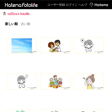
ユーザー登録
ログイン
ヘルプ
ra55ra's fotolife
新しい順
|
古い順