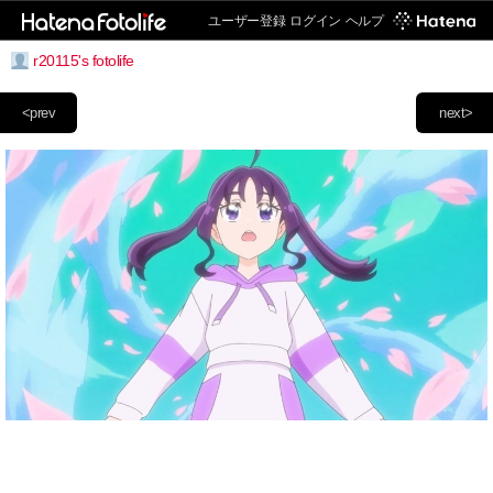
ユーザー登録
ログイン
ヘルプ
r20115's fotolife
<prev
next>