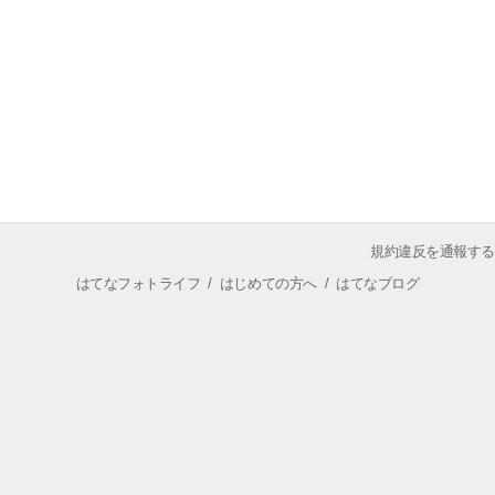
規約違反を通報する
はてなフォトライフ
/
はじめての方へ
/
はてなブログ