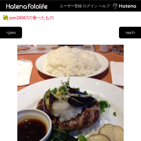
ユーザー登録
ログイン
ヘルプ
pzn24047の食べたもの
<prev
next>