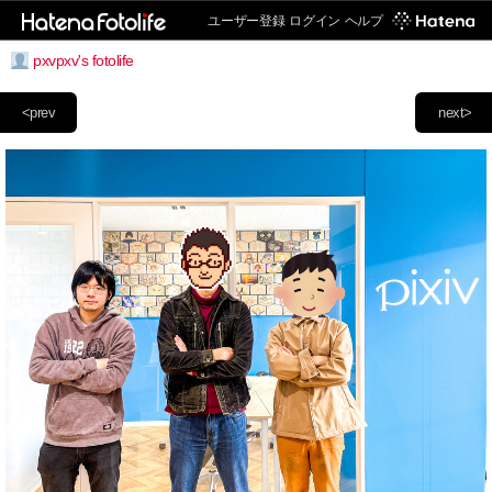
ユーザー登録
ログイン
ヘルプ
pxvpxv's fotolife
<prev
next>