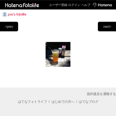
ユーザー登録
ログイン
ヘルプ
pxv's fotolife
<prev
next>
規約違反を通報する
はてなフォトライフ
/
はじめての方へ
/
はてなブログ