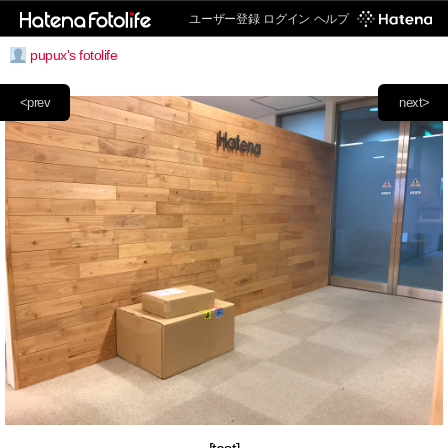
ユーザー登録
ログイン
ヘルプ
pupux's fotolife
<prev
next>