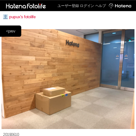
ユーザー登録
ログイン
ヘルプ
pupux's fotolife
<prev
20190610