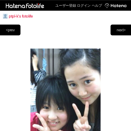
ユーザー登録
ログイン
ヘルプ
ptpl-k's fotolife
<prev
next>