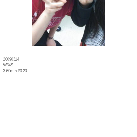
20090314
W64S
3.60mm f/3.20