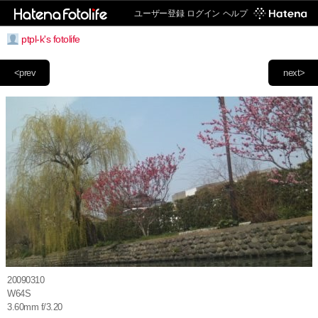
ユーザー登録
ログイン
ヘルプ
ptpl-k's fotolife
<prev
next>
20090310
W64S
3.60mm f/3.20