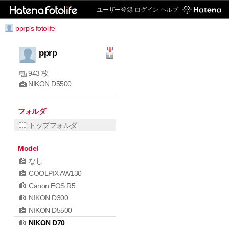
ユーザー登録
ログイン
ヘルプ
pprp's fotolife
pprp
943 枚
NIKON D5500
フォルダ
トップフォルダ
Model
なし
COOLPIX AW130
Canon EOS R5
NIKON D300
NIKON D5500
NIKON D70