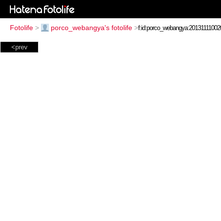
Fotolife
>
porco_webangya's fotolife
>
<prev