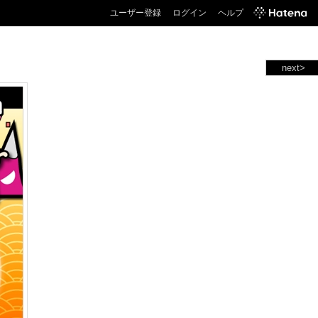
ユーザー登録
ログイン
ヘルプ
next>