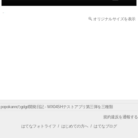
オリジナルサイズを表示
popokannのgdgd開発日記 - WX04SHテストアプリ第三弾を三種類
規約違反を通報する
はてなフォトライフ
/
はじめての方へ
/
はてなブログ