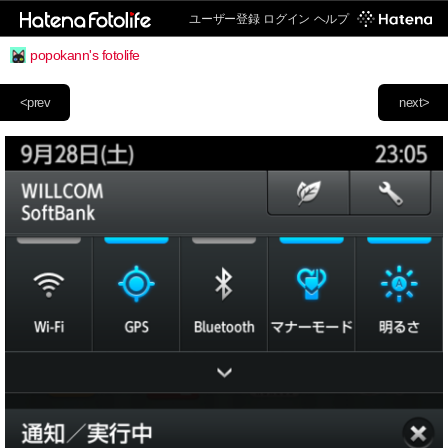
ユーザー登録
ログイン
ヘルプ
popokann's fotolife
<prev
next>