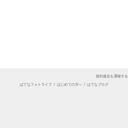
規約違反を通報する
はてなフォトライフ
/
はじめての方へ
/
はてなブログ