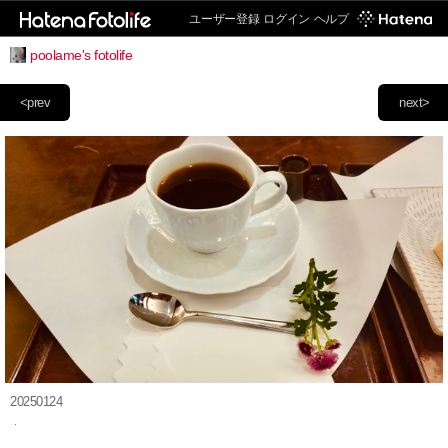
ユーザー登録
ログイン
ヘルプ
poolame's fotolife
<prev
next>
20250124