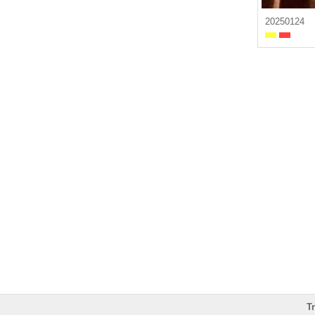
20250124
T