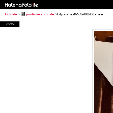
Fotolife
>
poolame's fotolife
>
<prev