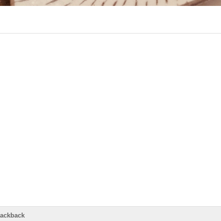
rackback