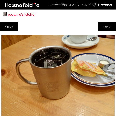
ユーザー登録
ログイン
ヘルプ
poolame's fotolife
<prev
next>