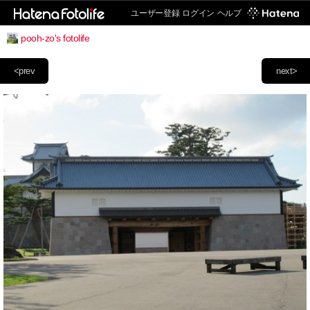
ユーザー登録
ログイン
ヘルプ
pooh-zo's fotolife
<prev
next>