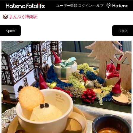
ユーザー登録
ログイン
ヘルプ
まんぷく神楽坂
<prev
next>