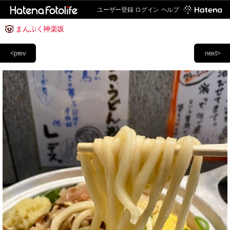
ユーザー登録
ログイン
ヘルプ
まんぷく神楽坂
<prev
next>