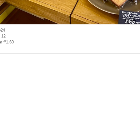
824
 12
 f/1.60