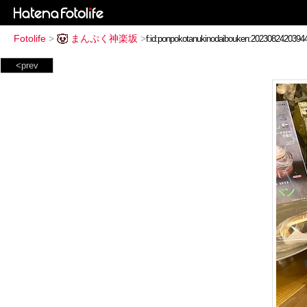
Fotolife
>
まんぷく神楽坂
>
<prev