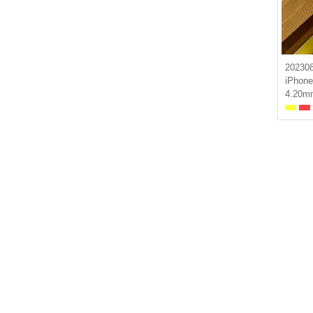
20230
iPhone
4.20mm