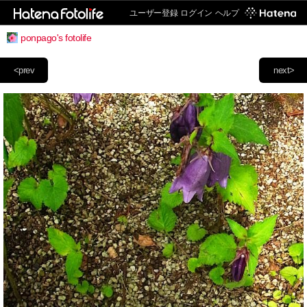
ユーザー登録
ログイン
ヘルプ
ponpago's fotolife
<prev
next>