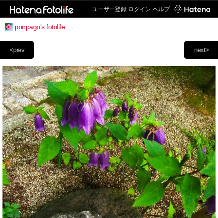
ユーザー登録
ログイン
ヘルプ
ponpago's fotolife
<prev
next>